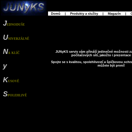
Domů
|
Produkty a služby
|
Magazín
|
C
J
ednoduše
U
niverzálně
N
a klíč
JUNyKS servis vám přináší jedinečné možnosti za
počítačových sítí, jakožto i prezentace 
Spojte se s kvalitou, spolehlivostí a špičkovou och
y
můžete být první!
K
usově
S
polehlivě