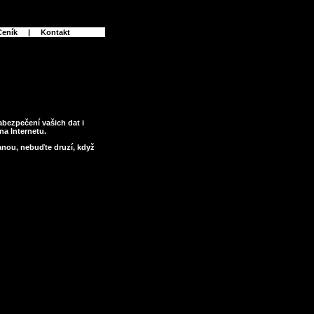
eník
|
Kontakt
bezpečení vašich dat i
na Internetu.
ranou, nebuďte druzí, když